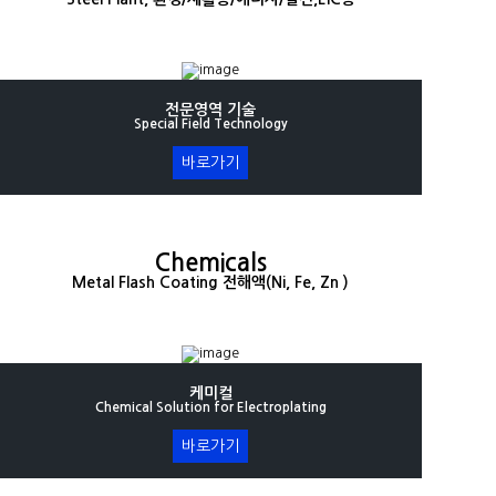
전문영역 기술
Special Field Technology
바로가기
Chemicals
Metal Flash Coating 전해액(Ni, Fe, Zn )
케미컬
Chemical Solution for Electroplating
바로가기