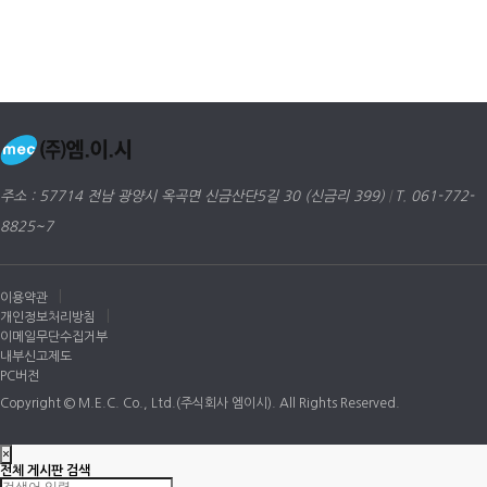
주소 : 57714 전남 광양시 옥곡면 신금산단5길 30 (신금리 399)
|
T. 061-772-
8825~7
|
이용약관
|
개인정보처리방침
이메일무단수집거부
내부신고제도
PC버전
Copyright © M.E.C. Co., Ltd.(주식회사 엠이시). All Rights Reserved.
×
전체 게시판 검색